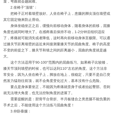
显，弯曲就会越困难。
2.坐椅子“顶墙”：
把椅子正对着墙壁放好。人坐在椅子上，患腿的脚尖顶住墙壁或
其它固定物来防止滑动。
身体坐稳坐正之后，缓慢向前移动身体，随着身体的前移，屈膝
角度也就同时增大了。在感疼痛后保持不动，1-2分钟后组织适应
了，疼痛就可能消失或者降低，这时再向前移动身体至极限。可以通
过膝关节距离墙壁的远近来间接测量膝关节的屈曲角度。椅子的高度
不变的前提之下，膝关节和墙之间的距离越小，屈曲的角度就是越
大。
这个方法适用于90-100°范围内的屈曲练习。如果椅子比较矮，
膝关节顶到墙壁的时候，也可以达到110°左右的角度。这个方法非
常安全，因为人坐在椅子上，脚放在地上，很稳定，只要不是自己突
然发力猛劲往前顶，就不会角度变化过大，基本没有什么危险。
要点是身体要坐正，不能因为疼痛就歪身子或者抬起臀部。否则
就无法增大角度，也无法控制角度的进展了。
需要提醒的是：胫骨平台骨折、半月板缝合之类患腿不能负重的
手术之后，不能使用这个方法练习屈曲角度！
3.仰卧垂腿：