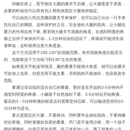
仰躺在床上，双手抱住大腿的膝关节后侧，让大腿垂直于床面，
必要的时候也可以再有别人帮助来固定大腿保持稳定。
可以由别人托住患腿的踝关节来保护，也可以自己分出一只手来
托住自己的脚跟。这样保护好之后，完全放松大腿的肌肉，让小腿在
重力的作用自然下垂, 逐渐增大膝关节屈曲的角度。在感到明显的疼
痛之后停下来保持不动，1-2分钟后组织适应了，疼痛就可能消失或
者降低，这时候再往更大角度放。
这个方式适用于100-120°的屈曲范围，有些屈曲角度比较灵活
的，也能靠这个方法练习到130°左右的角度。
如果是关节粘连等情况，腿的重量不能增大角度。就可以在踝关
节处加上负荷，但是负荷不能太重，否则肌肉不能放松，也容易发生
危险。
要通过尝试找到适合自己的重量。更好是在开始的3-5分钟内不
感觉到明显的疼痛，小腿敢于自然放松下垂。3-5分钟后开始疼痛。
最后的3－5分钟疼痛的程度达到需要坚持忍耐，可以勉强坚持到10-
15分钟为适当。
要点是固定好大腿，不要移动。同时要学会放松肌肉，不要伸膝
对抗疼痛。同时掌握好负荷的重量。窍门是不使用沙袋，用一个袋子
绑在脚腕处，往袋子里加东西，轻了就多加一点，重了就拿处一点，