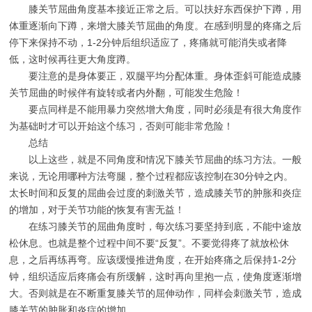
膝关节屈曲角度基本接近正常之后。可以扶好东西保护下蹲，用
体重逐渐向下蹲，来增大膝关节屈曲的角度。在感到明显的疼痛之后
停下来保持不动，1-2分钟后组织适应了，疼痛就可能消失或者降
低，这时候再往更大角度蹲。
要注意的是身体要正，双腿平均分配体重。身体歪斜可能造成膝
关节屈曲的时候伴有旋转或者内外翻，可能发生危险！
要点同样是不能用暴力突然增大角度，同时必须是有很大角度作
为基础时才可以开始这个练习，否则可能非常危险！
总结
以上这些，就是不同角度和情况下膝关节屈曲的练习方法。一般
来说，无论用哪种方法弯腿，整个过程都应该控制在30分钟之内。
太长时间和反复的屈曲会过度的刺激关节，造成膝关节的肿胀和炎症
的增加，对于关节功能的恢复有害无益！
在练习膝关节的屈曲角度时，每次练习要坚持到底，不能中途放
松休息。也就是整个过程中间不要“反复”。不要觉得疼了就放松休
息，之后再练再弯。应该缓慢推进角度，在开始疼痛之后保持1-2分
钟，组织适应后疼痛会有所缓解，这时再向里抱一点，使角度逐渐增
大。否则就是在不断重复膝关节的屈伸动作，同样会刺激关节，造成
膝关节的肿胀和炎症的增加。