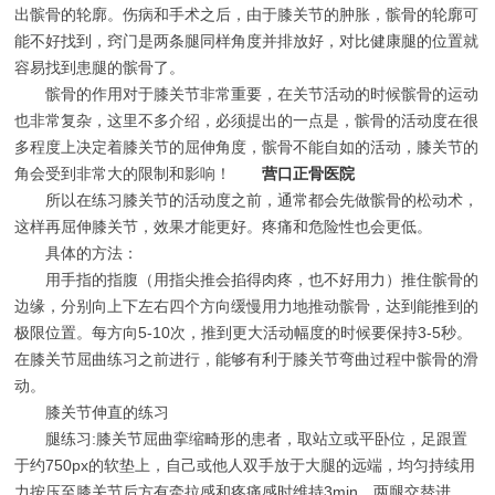
出髌骨的轮廓。伤病和手术之后，由于膝关节的肿胀，髌骨的轮廓可
能不好找到，窍门是两条腿同样角度并排放好，对比健康腿的位置就
容易找到患腿的髌骨了。
髌骨的作用对于膝关节非常重要，在关节活动的时候髌骨的运动
也非常复杂，这里不多介绍，必须提出的一点是，髌骨的活动度在很
多程度上决定着膝关节的屈伸角度，髌骨不能自如的活动，膝关节的
角会受到非常大的限制和影响！
营口正骨医院
所以在练习膝关节的活动度之前，通常都会先做髌骨的松动术，
这样再屈伸膝关节，效果才能更好。疼痛和危险性也会更低。
具体的方法：
用手指的指腹（用指尖推会掐得肉疼，也不好用力）推住髌骨的
边缘，分别向上下左右四个方向缓慢用力地推动髌骨，达到能推到的
极限位置。每方向5-10次，推到更大活动幅度的时候要保持3-5秒。
在膝关节屈曲练习之前进行，能够有利于膝关节弯曲过程中髌骨的滑
动。
膝关节伸直的练习
腿练习:膝关节屈曲挛缩畸形的患者，取站立或平卧位，足跟置
于约750px的软垫上，自己或他人双手放于大腿的远端，均匀持续用
力按压至膝关节后方有牵拉感和疼痛感时维持3min，两腿交替进