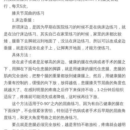
行，每天5次。
膝关节屈曲的练习
1.床边垂腿：
所谓床边，是因为早期在医院练习的时候不是在病床边练习，就
是在治疗床边练习。其实自己在家里练习的时候，家里的床都比较
矮，腿垂下去脚就沾到地面了，没法在床边练习。所以可以改成桌边
垂腿，就是应该坐在桌子上，让脚离开地面，才能方便练习。
具体方法：
坐在桌子或者是足够高的床边。健康的腿在伤病或者手术的腿之
下，用脚在下面勾住患腿的脚踝，就是用健康的腿托住患腿。患腿的
肌肉完全放松，把整个腿的重量都放到健康腿上。然后，用健康腿的
力量有控制的，缓慢的向下放，放得越低，患腿膝关节屈曲的角度也
就越大了。在感到明显的疼痛之后停下来保持不动，1-2分钟后组织
适应了，疼痛就可能消失或者降低，这时候再往下放。
这个方法适用于0-90°之内的屈曲练习。因为有自己健康的腿在
下面保护，不会很紧张害怕，特别适于伤病或者手术后早期的屈曲角
度练习，和更大角度弯曲之前的热身练习。
要点就是患腿必须完全放松，越是害怕不敢放松，疼痛就会越明