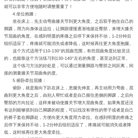
就可以非常方便地随时调整重量了！
4.坐位抱膝：
坐在床上，先主动弯曲膝关节到更大角度。之后双手抱住自己的
脚踝，用力向身体这边拉，让脚跟缓慢逐渐地接近臀部，来增大膝关
节屈曲的角度。在感到明显的疼痛之后停下来保持不动，1-2分钟后
组织适应了，疼痛就可能消失或者降低，这时候再往更大角度抱腿。
这个方式适用于110-130°的屈曲范围，有些屈曲角度比较灵活
的，也能靠这个方法练习到130-140°左右的角度，甚至达到正常。
这个练习方法的好处是，可以通过测量脚跟与臀部之间距离，间
接的测量膝关节屈曲角的度。
5.俯卧牵拉屈膝：
俯卧，就是脸向下趴在床上，患腿先伸直，再主动用力弯曲，屈
曲到更大角度之后，由别人帮忙或者是自己握住患侧的脚踝，之后向
臀部的方向拉近，这样来被动使膝关节增大屈曲角度。如果角度还没
有达到能够抓到自己脚踝的程度，可以找没有弹性的带子或者是自己
的裤子套在脚踝处，方便向更大角度用力牵拉。在感到明显的疼痛之
后停下来保持不动，1-2分钟后组织适应了，疼痛就可能消失或者降
低，这时候再往更大角度牵拉。