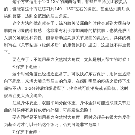
这个方式适用于120-135°的屈曲范围，有些屈曲角度比较灵活
的，也能靠这个方法练习到140－150°左右的角度。甚至达到脚后跟
挨到臀部，达到全范围的屈曲角度。
这个方法的优点就在于，练习膝关节屈曲的时候会感到大腿前侧
肌肉有明显的牵拉感，这非常有利于增加屈膝的拮抗肌，也就是股四
头肌的延展性和弹性，能够帮助提高膝关节屈曲的灵活性。具体的机
制写在《关节粘连（松解术后）的康复原则》里面，这里就不再重复
了。
要点在于，不能用暴力突然增大角度，尤其是别人帮忙的时候！
6.保护下跪坐：
这个时候角度已经接近正常了。可以扶好东西保护，用体重逐渐
向下跪坐，来增大膝关节屈曲的角度。在感到明显的疼痛之后停下来
保持不动，1-2分钟后组织适应了，疼痛就可能消失或者降低，这时
候再往更大角度跪坐。
注意身体要正，双腿平均分配体重。身体歪斜可能造成膝关节屈
曲的时候伴有旋转或者内外翻，可能发生危险！
要点同样是不能用暴力突然增大角度，同时必须是有很大角度作
为基础时才可以开始这个练习，否则可能非常危险！
7.保护下全蹲：