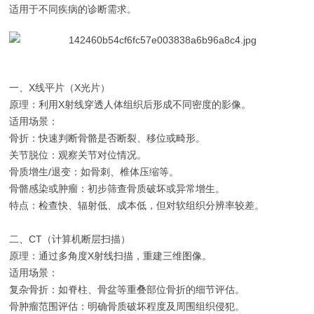
适用于不同疾病的诊断需求。
一、X线平片（X光片）
原理：利用X射线穿透人体组织后形成不同密度的影像。
适用场景：
骨折：快速判断骨骼是否断裂、移位或畸形。
关节脱位：观察关节对位情况。
骨质增生/退变：如骨刺、椎体压缩等。
骨骼感染或肿瘤：初步筛查骨质破坏或异常增生。
特点：检查快、辐射低、成本低，但对软组织分辨率较差。
二、CT（计算机断层扫描）
原理：通过多角度X射线扫描，重建三维图像。
适用场景：
复杂骨折：如脊柱、骨盆等重叠部位骨折的细节评估。
骨肿瘤范围评估：明确骨质破坏程度及周围组织侵犯。