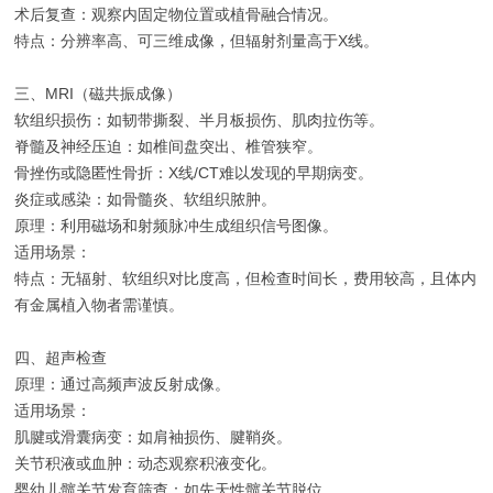
术后复查：观察内固定物位置或植骨融合情况。
特点：分辨率高、可三维成像，但辐射剂量高于X线。
三、MRI（磁共振成像）
软组织损伤：如韧带撕裂、半月板损伤、肌肉拉伤等。
脊髓及神经压迫：如椎间盘突出、椎管狭窄。
骨挫伤或隐匿性骨折：X线/CT难以发现的早期病变。
炎症或感染：如骨髓炎、软组织脓肿。
原理：利用磁场和射频脉冲生成组织信号图像。
适用场景：
特点：无辐射、软组织对比度高，但检查时间长，费用较高，且体内
有金属植入物者需谨慎。
四、超声检查
原理：通过高频声波反射成像。
适用场景：
肌腱或滑囊病变：如肩袖损伤、腱鞘炎。
关节积液或血肿：动态观察积液变化。
婴幼儿髋关节发育筛查：如先天性髋关节脱位。