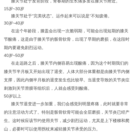
膝关节处于发育阶段，青春期的生长痛多发在膝关节附近。
15岁~30岁
膝关节处于“完美状态”。运作起来可以说是“不知疲倦。
30岁~40岁
在这个年龄段，膝盖会出现一次脆弱期，可能会出现短期的膝关
节酸痛，这是由于膝关节的髌骨软骨，出现了早期的磨损，在这段时
期内要避免剧烈运动。
40岁~50岁
在走远路之后，膝关节内侧容易出现酸痛，因为这个时期我们的
膝关节半月板又开始出现了退变。人体大部分体重都是由膝关节内侧
支撑，因此内侧半月板的退变发生也比较早。当退变导致的关节炎症
刺激到关节滑膜等组织后，人就会感受到酸痛。
50岁以上
膝关节退变进一步加重，我们会感觉到明显疼痛，此时就要非常
的注意活动方式了。特别是髌骨软骨可能会全层磨损，关节炎已经产
生。这时候应该节约使用关节，减少剧烈运动，尤其是上下楼梯和爬
山，必要时可以使用拐杖来减轻膝关节承受的压力。