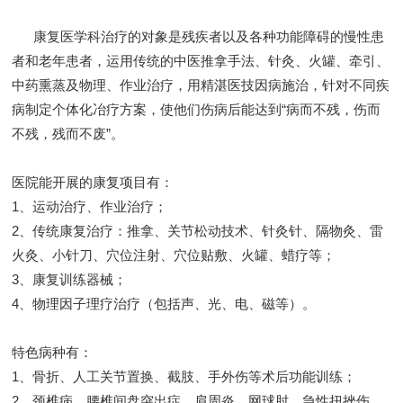
康复医学科治疗的对象是残疾者以及各种功能障碍的慢性患
者和老年患者，运用传统的中医推拿手法、针灸、火罐、牵引、
中药熏蒸及物理、作业治疗，用精湛医技因病施治，针对不同疾
病制定个体化冶疗方案，使他们伤病后能达到“病而不残，伤而
不残，残而不废”。
医院能开展的康复项目有：
1、运动治疗、作业治疗；
2、传统康复治疗：推拿、关节松动技术、针灸针、隔物灸、雷
火灸、小针刀、穴位注射、穴位贴敷、火罐、蜡疗等；
3、康复训练器械；
4、物理因子理疗治疗（包括声、光、电、磁等）。
特色病种有：
1、骨折、人工关节置换、截肢、手外伤等术后功能训练；
2、颈椎病、腰椎间盘突出症、肩周炎、网球肘、急性扭挫伤、